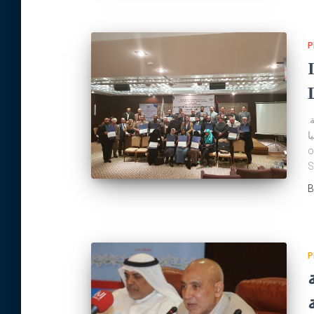
P
ة
يا
o
S
P