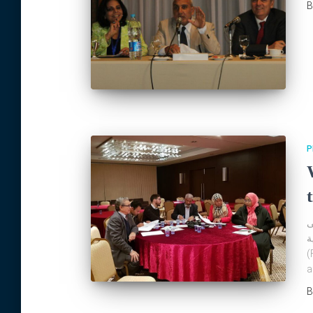
P
ى
ية
(
a