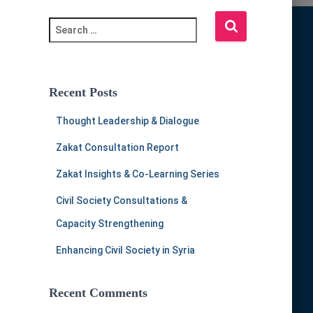
S
e
a
r
c
Recent Posts
h
f
Thought Leadership & Dialogue
o
r
Zakat Consultation Report
:
Zakat Insights & Co-Learning Series
Civil Society Consultations &
Capacity Strengthening
Enhancing Civil Society in Syria
Recent Comments