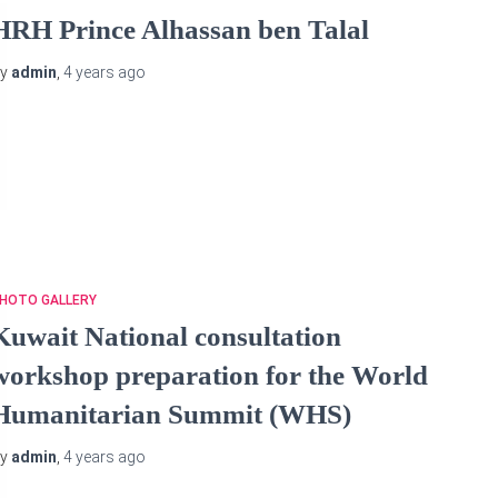
HRH Prince Alhassan ben Talal
By
admin
,
4 years
ago
HOTO GALLERY
Kuwait National consultation
workshop preparation for the World
Humanitarian Summit (WHS)
By
admin
,
4 years
ago