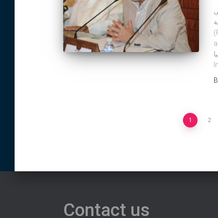
ى
ية
(
and SAT
ا
I
Posts
1
2
pagination
Contact us