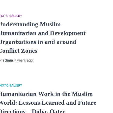
HOTO GALLERY
Understanding Muslim
Humanitarian and Development
Organizations in and around
Conflict Zones
By
admin
,
4 years
ago
HOTO GALLERY
Humanitarian Work in the Muslim
World: Lessons Learned and Future
Directions – Doha, Qater