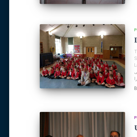
P
T
S
L
ى
P