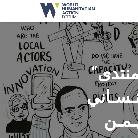
“دعوة لحضور ندوة يقيمها المنتدى
نـسـاني
ـمـن