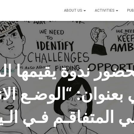
ABOUT US
ACTIVITIES
PUB
 بعنوان: “الوضـع الا
لي المتفاقـم فـي الـي