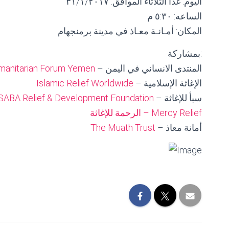
اليوم: غداً الثلاثاء الموافق: ٣١/١/٢٠١٧
الساعه: ٥:٣٠ م
المكان: أمـانـة معـاذ في مدينة برمنجهام
بمشاركة:
manitarian Forum Yemen
– المنتدى الانساني في اليمن
Islamic Relief Worldwide
– الإغاثة الإسلامية
SABA Relief & Development Foundation
– سبأ للإغاثة
الرحمة للإغاثة – Mercy Relief
The Muath Trust
– أمانة معاذ