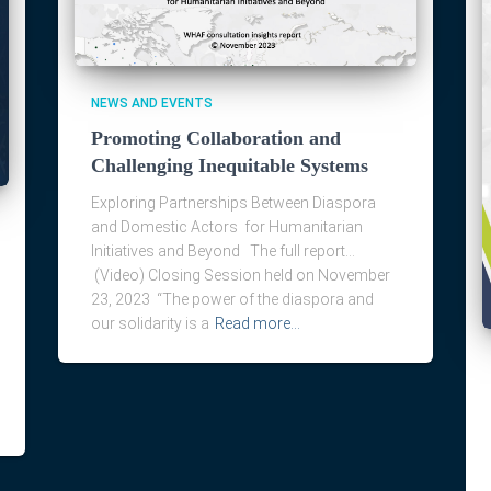
NEWS AND EVENTS
Promoting Collaboration and
Challenging Inequitable Systems
Exploring Partnerships Between Diaspora
and Domestic Actors for Humanitarian
Initiatives and Beyond The full report…
(Video) Closing Session held on November
23, 2023 “The power of the diaspora and
our solidarity is a
Read more…