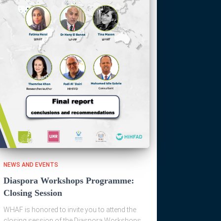
NEWS AND EVENTS
Diaspora Workshops Programme:
Closing Session
WHAF is honored to invite you to attend the
closing session of the Diaspora Workshops