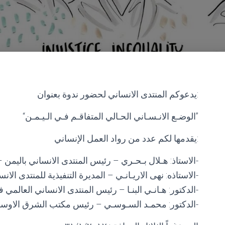
يدعوكم المنتدى الانساني لحضور ندوة بعنوان:
“الوضـع الانـسـاني الحـالي المتفاقـم فـي الـيـمـن”
يقدمها لكم عدد من رواد العمل الإنساني:
– الاستاذ: هـلال بـحـري – رئيس المنتدى الانساني باليمن-
– الاستاذه: نهى الاريـانـي – المديرة التنفيذية للمنتدى الانساني باليمن-
– الدكتور: هـانـي البنـا – رئيس المنتدى الانساني العالمي في المملكة المتحدة-
– الدكتور: محمـد السـوسـي – رئيس مكتب الشرق الاوسط في الاغاثة الاسلامية-