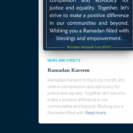
NEWS AND EVENTS
Ramadan Kareem
Ramadan Kareem! In this holy month, let’s
unite in compassion and advocacy for
justice and equality. Together, let’s strive to
make a positive difference in our
communities and beyond. Wishing you a
Ramadan filled with
Read more…