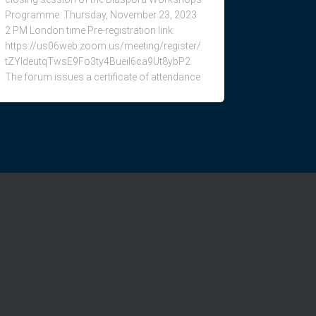
Programme. Thursday, November 23, 2023
2 PM London time Pre-registration link:
https://us06web.zoom.us/meeting/register/
tZYldeutqTwsE9Fo3ty4Bueil6ca9Ut8ybP2
The forum issues a certificate of attendance