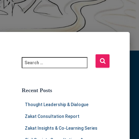
S
e
a
r
c
Recent Posts
h
f
Thought Leadership & Dialogue
o
r
Zakat Consultation Report
:
Zakat Insights & Co-Learning Series