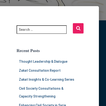
S
e
a
r
c
Recent Posts
h
f
Thought Leadership & Dialogue
o
r
Zakat Consultation Report
:
Zakat Insights & Co-Learning Series
Civil Society Consultations &
Capacity Strengthening
Enhancing Civil Society in Syria