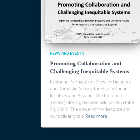
NEWS AND EVENTS
Promoting Collaboration and
Challenging Inequitable Systems
Exploring Partnerships Between Diaspora
and Domestic Actors for Humanitarian
Initiatives and Beyond The full report…
(Video) Closing Session held on November
23, 2023 “The power of the diaspora and
our solidarity is a
Read more…