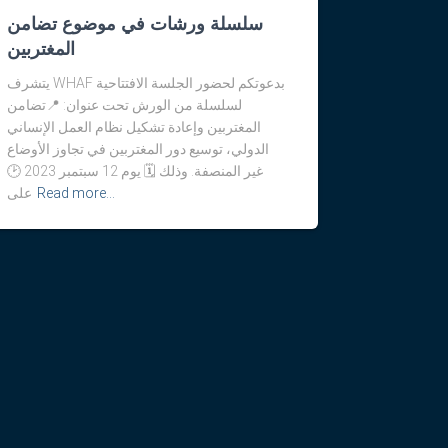
سلسلة ورشات في موضوع تضامن
المغتربين
يتشرف WHAF بدعوتكم لحضور الجلسة الافتتاحية
لسلسلة من الورش تحت عنوان: 📍تضامن
المغتربين وإعادة تشكيل نظام العمل الإنساني
الدولي، توسيع دور المغتربين في تجاوز الأوضاع
غير المنصفة. وذلك 🗓️ يوم 12 سبتمبر 2023 🕑
Read more…
على