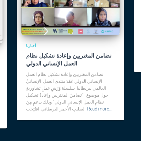
أخبارنا
تضامن المغتربين وإعادة تشكيل نظام
العمل الإنساني الدولي
تضامن المغتربين وإعادة تشكيل نظام العمل
الإنساني الدولي عَقَدَ منتدى العملِ الإنسانيِّ
العالمي ببريطانيا سلسلةَ وُرَشِ عملٍ تشاوريةٍ
حول موضوع “تضامنُ المغتربين وإعادةُ تشكيلِ
نظامِ العملِ الإنسانيِ الدولي” وذلك بدعمٍ مِنَ
Read more…
الصليبِ الأحمر البريطاني. افتُتِحت